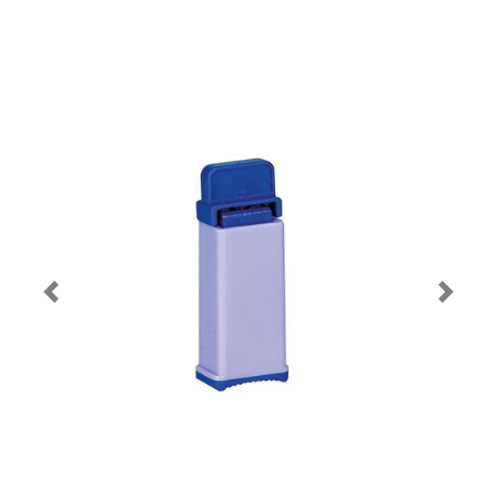
Prec
Pross