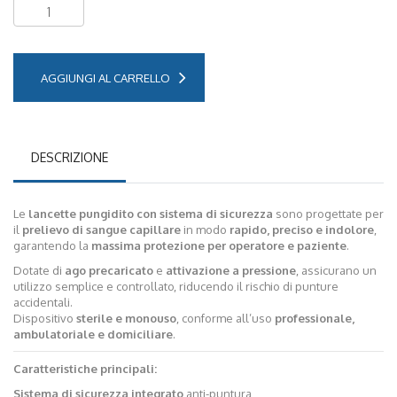
AGGIUNGI AL CARRELLO
DESCRIZIONE
Le
lancette pungidito con sistema di sicurezza
sono progettate per
il
prelievo di sangue capillare
in modo
rapido, preciso e indolore
,
garantendo la
massima protezione per operatore e paziente
.
Dotate di
ago precaricato
e
attivazione a pressione
, assicurano un
utilizzo semplice e controllato, riducendo il rischio di punture
accidentali.
Dispositivo
sterile e monouso
, conforme all’uso
professionale,
ambulatoriale e domiciliare
.
Caratteristiche principali:
Sistema di sicurezza integrato
anti-puntura