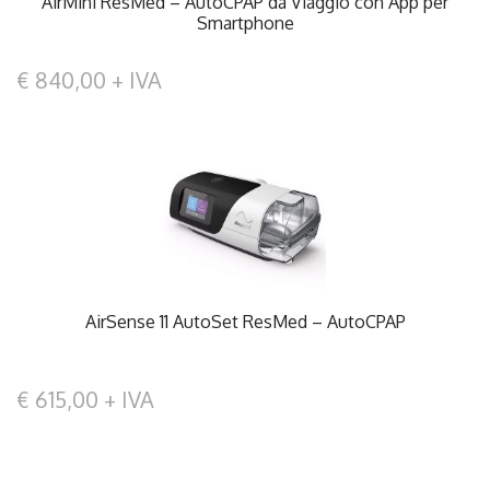
AirMini ResMed – AutoCPAP da Viaggio con App per
Smartphone
€ 840,00 + IVA
AirSense 11 AutoSet ResMed – AutoCPAP
€ 615,00 + IVA