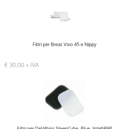
Filtri per Breas Vivo 45 e Nippy
€ 30,00 + IVA
Filtri per DeVilbiss SleepCube, Blue, IntelliPAP