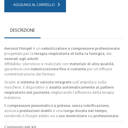
AGGIUNGI AL CARRELLO
DESCRIZIONE
Aerosol Fisiojet
è un
nebulizzatore a compressore professionale
progettato per la
terapia respiratoria di tutta la famiglia
, dai
neonati agli adulti
.
Affidabile, silenzioso e realizzato con
materiali di alta qualità
,
garantisce una
nebulizzazione fine e costante
per un’efficace
somministrazione dei farmaci.
Grazie al
sistema di valvole integrate
sull’ampolla e sulle
maschere, il dispositivo si
adatta automaticamente al pattern
respiratorio del paziente
, migliorando l’efficienza della terapia
inalatoria.
Il
compressore pneumatico a pistone
,
senza lubrificazione
,
assicura
prestazioni stabili
e una
lunga durata nel tempo
,
rendendo il Fisiojet adatto sia a
uso domiciliare
sia
professionale
.
Contenuto del kit