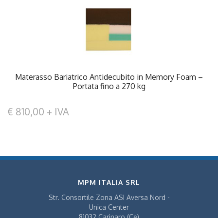
Materasso Bariatrico Antidecubito in Memory Foam –
Portata fino a 270 kg
€ 810,00 + IVA
MPM ITALIA SRL
Str. Consortile Zona ASI Aversa Nord -
Unica Center
81032 Carinaro (Ce)