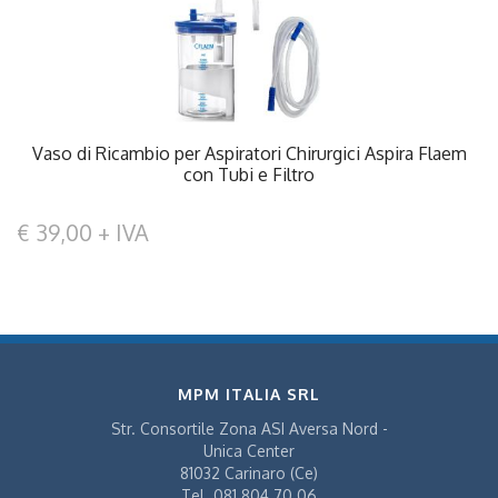
Vaso di Ricambio per Aspiratori Chirurgici Aspira Flaem
con Tubi e Filtro
€ 39,00 + IVA
MPM ITALIA SRL
Str. Consortile Zona ASI Aversa Nord -
Unica Center
81032 Carinaro (Ce)
Tel.
081 804 70 06